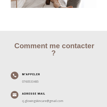
Comment me contacter
?
M'APPELER

0760533485
ADRESSE MAIL

cj.glowingskincare@gmail.com